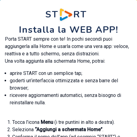
ST
RT
Installa la WEB APP!
Porta START sempre con te! In pochi secondi puoi
aggiungerla alla Home e usarla come una vera app: veloce,
reattiva e a tutto schermo, senza distrazioni.
Una volta aggiunta alla schermata Home, potrai:
aprire START con un semplice tap;
goderti un’interfaccia ottimizzata e senza barre del
browser;
ricevere aggiornamenti automatici, senza bisogno di
reinstallare nulla.
Tocca l’icona
Menu
(i tre puntini in alto a destra).
Seleziona
“Aggiungi a schermata Home”
.
Conferma il nome dell’app (ad esempio “START”) e